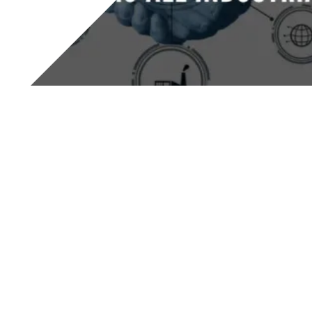
Le Plan Transition 5.0
est la pierre angulaire de notre
politique industrielle, afin de permettre à nos entreprises
d’innover pour relever le défi de la double transition
numérique et écologique, durant les deux années décisives
2024/2025, au cours desquelles les équilibres
géoéconomiques sont en train de se redessiner.
Outre les investissements dans les biens d’équipement,
cette mesure vise également la formation des
travailleurs, car les compétences sont le facteur clé de
différenciation, en particulier pour notre
Made in Italy
»,
telles sont les paroles du
ministre des Entreprises et du
Made in Italy
,
Adolfo Urso
, lors de l’approbation du
Plan