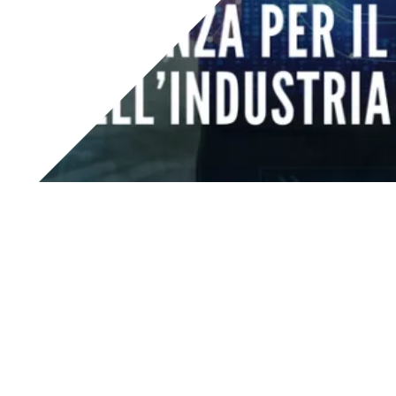
Cet événement, qui offre un aperçu complet des
technologies les plus avancées en matière d'innovation
industrielle, est la
référence pour le secteur
manufacturier et les PME
.
L'objectif d'A&T est de mettre en relation les entreprises,
en particulier les PME, avec les solutions technologiques
les mieux adaptées à leurs besoins. Le salon est un
véritable centre de connaissances et de réseautage, où les