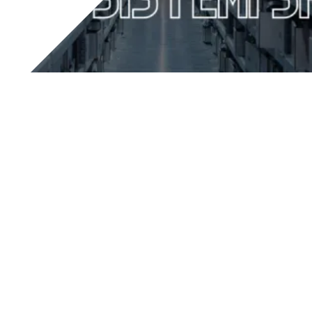
Con un’importante acquisizione,
Tesar
completa la sua
offerta tecnologica per la trasformazione digitale della
fabbrica: in un settore competitivo come quello
dell’automazione industriale, il gruppo guidato da
Stefano Festa ha recentemente scelto di investire
nell’ambito della
logistica di magazzino
, aumentando il
valore aggiunto per il cliente diventando socio di
maggioranza di
Kube Sistemi
.
Kube Sistemi è il partner ideale per migliorare l’efficienza
della gestione delle attività aziendali nel settore logistico
e implementare cambiamenti funzionali per ottimizzare
l’organizzazione e la struttura del magazzino aziendale.
L’azienda guidata dall’AD
Enrico Vitale
, infatti, offre un