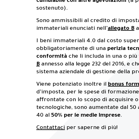
Soluzioni
cumulabile con altre agevolazioni
(a p
sostenuto).
Sono ammissibili al credito di imposta
immateriali enunciati nell’
allegato B
a
I beni immateriali 4.0 dal costo supe
Settori
0
4
obbligatoriamente di una
perizia tec
conformità
che li includa in una o più 
B
annesso alla legge 232 del 2016, e ch
sistema aziendale di gestione della pr
Viene potenziato inoltre il
bonus form
Contatti
0
5
d’imposta, per le spese di formazion
affrontate con lo scopo di acquisire
tecnologiche, sono aumentate dal 50 
40 al
50% per le medie imprese
.
Contattaci
per saperne di più!