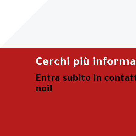
Cerchi più informa
Entra subito in contat
noi!