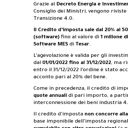
Grazie al
Decreto Energia e Investime
Consiglio dei Ministri, vengono riviste
Transizione 4.0.
Il Credito d’imposta sale dal 20% al 5
(software)
fino al valore di
1 milione d
About us
0
1
Software MES
di
Tesar
.
L’agevolazione è valida per gli investi
dal
01/01/2022 fino al 31/12/2022
, ma r
entro il 31/12/2022 l’ordine è stato ac
acconto pari al 20% del bene.
Prodotti
0
2
Come in precedenza, il credito di imp
quote annuali
di pari importo, a parti
interconnessione dei beni industria 4
Il credito d’imposta
non concorre alla
base imponibile dell’imposta regionale
0
3