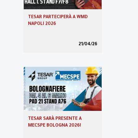
Transizione 5.0
TESAR PARTECIPERÀ A WMD
NAPOLI 2026
Area riservata
21/04/26
Video
Partner Program
TESAR SARÀ PRESENTE A
MECSPE BOLOGNA 2026!