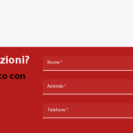
zioni?
Nome
*
to con
Azienda
*
Telefono
*