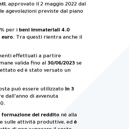
nti
, approvato il 2 maggio 2022 dal
 le agevolazioni previste dal piano
0%
per i
beni immateriali 4.0
i euro
. Tra questi rientra anche il
menti effettuati a partire
imane valida fino al
30/06/2023
se
cettato ed è stato versato un
osta può essere utilizzato
in 3
re dall’anno di avvenuta
.0.
 formazione del reddito
né alla
 sulle attività produttive, ed
è