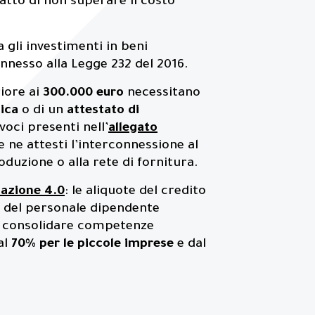
atto di non superare il costo
 gli investimenti in beni
nnesso alla Legge 232 del 2016.
riore ai
300.000 euro
necessitano
nica
o di un
attestato di
voci presenti nell’
allegato
e ne attesti l’interconnessione al
oduzione o alla rete di fornitura.
azione 4.0
: le aliquote del credito
e del personale dipendente
 o consolidare competenze
al
70% per le piccole imprese
e dal