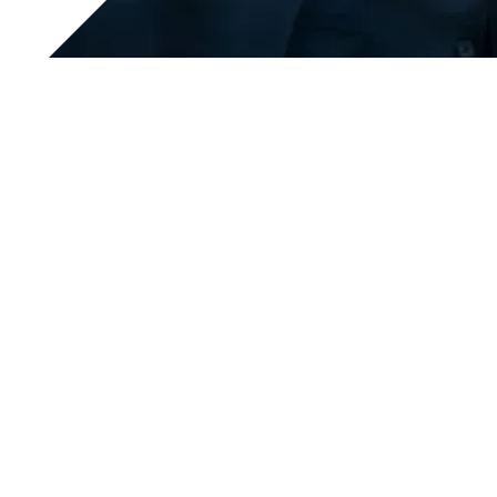
Il
business
della Società si fonda su un efficace sistema di
controllo interno, che consente di condurre l’impresa in
modo etico e coerente con gli obiettivi aziendali,
attraverso un adeguato processo di gestione dei
principali rischi, capace di creare valore duraturo per gli
azionisti e tutti gli
stakeholder
.
Da sempre Tesar si assume l’impegno di operare nel pieno
rispetto dei valori di integrità e trasparenza che sono
l’essenza della cultura della nostra azienda e che tutti
devono conoscere e rispettare. Allo stesso modo, è per noi
fondamentale condividere all’esterno il percorso
intrapreso dalla Società, per mostrarvi come intendiamo
portare avanti l’attività d’impresa, continuando ad
investire sulla crescita di una cultura della
compliance
.
La Società si è dotata di un sistema di gestione delle
segnalazioni – anche anonime, purché adeguatamente