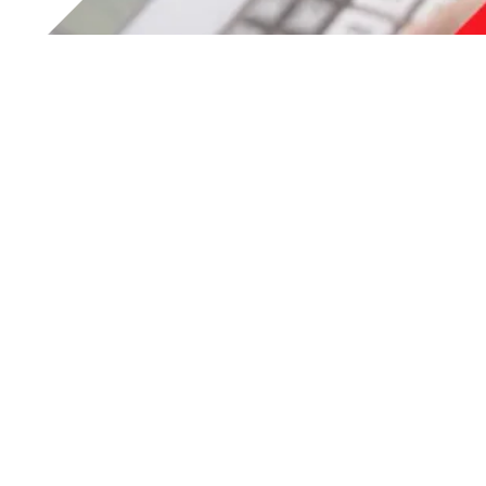
Registrazione webinar del 22
aprile 2021
In una realtà sempre più complessa, è necessario
indirizzare le imprese verso la digitalizzazione.
TESAR e PwC, in questo webinar hanno illustrato
importarti novità in merito al credito d’imposta per gli
investimenti in beni strumentali, al credito d’imposta per
R&S e innovazione tecnologica digitale 4.0 e al credito
d’imposta per la formazione 4.0.
SCARICA IL WEBINAR GRATUITO