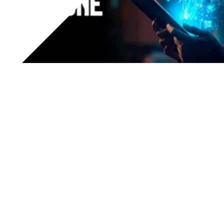
Tesar
ha presentato un caso concreto di integrazione
dell'
Intelligenza Artificiale
in un'applicazione industriale,
mostrando come un
assistente AI nativo
possa affiancare
le attività di manutenzione e gestione degli impianti.
Nel corso del webinar,
Marco Begotti, R&D Manager di
Remorides
, azienda del
Gruppo Tesar
specializzata in
questo settore, ha illustrato il percorso che ha portato
allo sviluppo di
JAI
, l'
assistente AI
integrato nella
piattaforma
Inspecta
, capace di analizzare dati in tempo
reale, individuare anomalie, generare ticket e supportare