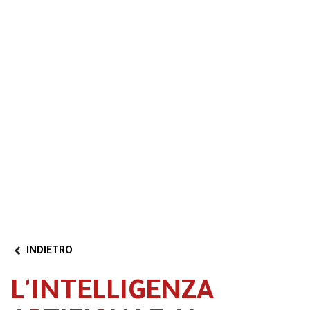
Formazione 4.0
Transizione 5.0
Area riservata
Video
Partner Program
INDIETRO
L'INTELLIGENZA