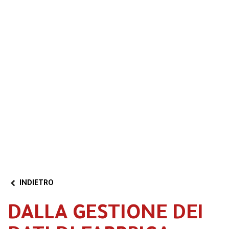
Formazione 4.0
Transizione 5.0
Area riservata
Video
Partner Program
INDIETRO
DALLA GESTIONE DEI