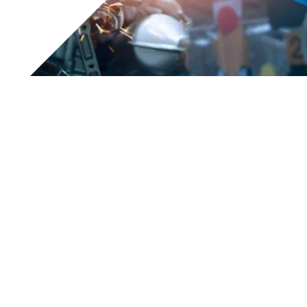
Registrazione evento del 17
novembre
2021 - Global Summit
Dalla gestione dei dati di fabbrica alla qualità del
processo produttivo, è il titolo dello speech che Tesar ha
avuto il piacere di tenere all’evento
Global Summit 2021
di Lazise.
Durante la conferenza,
Massimo Cenci
(Tesar Presales