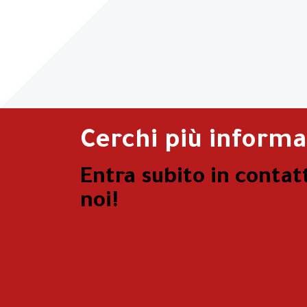
Cerchi più informa
Entra subito in contat
noi!