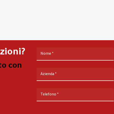
zioni?
Nome
*
to con
Azienda
*
Telefono
*