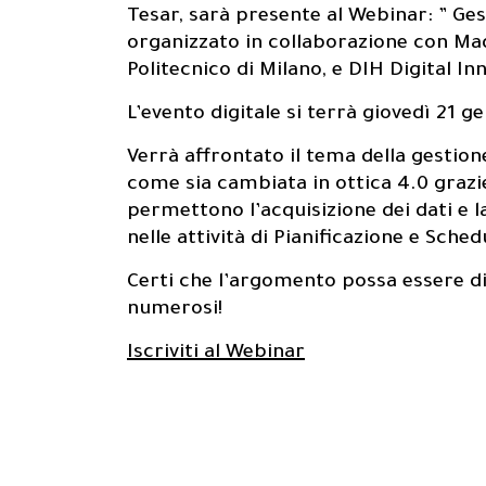
Tesar, sarà presente al Webinar: ” Ges
organizzato in collaborazione con M
Politecnico di Milano, e DIH Digital 
L’evento digitale si terrà giovedì 21 g
About us
0
1
Verrà affrontato il tema della gestion
come sia cambiata in ottica 4.0 grazi
permettono l’acquisizione dei dati e la
nelle attività di Pianificazione e Sche
Certi che l’argomento possa essere d
Prodotti
numerosi!
0
2
Iscriviti al Webinar
0
3