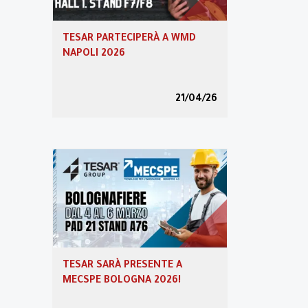
Transizione 5.0
TESAR PARTECIPERÀ A WMD
NAPOLI 2026
Area riservata
21/04/26
Video
Partner Program
TESAR SARÀ PRESENTE A
MECSPE BOLOGNA 2026!