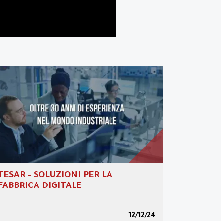
Transizione 5.0
Area riservata
Video
Partner Program
TESAR – SOLUZIONI PER LA
FABBRICA DIGITALE
12/12/24