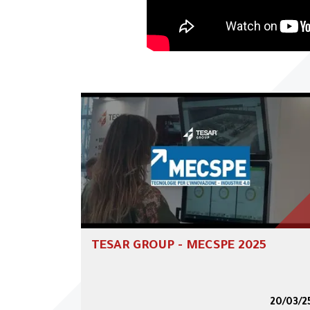
Settori
0
4
Contatti
0
5
TESAR GROUP - MECSPE 2025
20/03/2