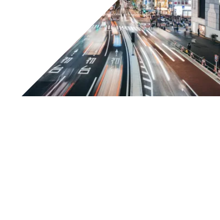
Tesar ha il piacere di invitarvi a partecipare al suo
Webinar Gratuito
“
Finanza Agevolata per le Aziende
Manifatturiere
” che si terrà
martedì 5 maggio dalle
12:00 alle 12:45
In questa occasione avremo modo di parlare del contesto
altamente complesso in cui ci troviamo e di vari spunti
interessanti, utili per affrontare e superare questo
periodo, anche attraverso i finanziamenti disponibili.