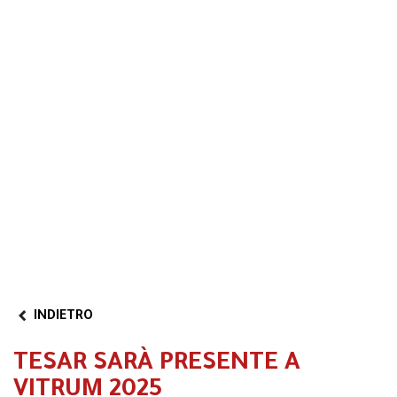
Formazione 4.0
Transizione 5.0
Area riservata
Video
Partner Program
INDIETRO
TESAR SARÀ PRESENTE A
VITRUM 2025