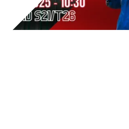
Tesar sarà presente, presso lo stand di
MADE -
Competence Center
del Politecnico di Milano
a
Vitrum
2025
, l’evento internazionale dedicato all’industria del
vetro, in programma dal
16 al 19 settembre 2025
a
Fieramilano Rho
.
La manifestazione rappresenta un punto di riferimento
per tutta la filiera, offrendo una panoramica completa
sulle tecnologie e le soluzioni più innovative in ambito
produttivo, digitale e sostenibile.
In questo contesto,
Tesar
sarà presente alla tavola
rotonda
“Intelligenza nei dati, Intelligenza nelle
macchine: innovare la filiera del vetro”
, in programma il
18 settembre 2025 alle ore 10:30
presso
Padiglione 11P –