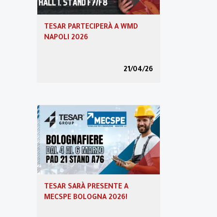
Transizione 5.0
TESAR PARTECIPERÀ A WMD
NAPOLI 2026
Area riservata
21/04/26
Video
Partner Program
TESAR SARÀ PRESENTE A
MECSPE BOLOGNA 2026!