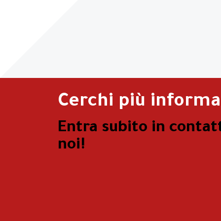
Cerchi più informa
Entra subito in contat
noi!