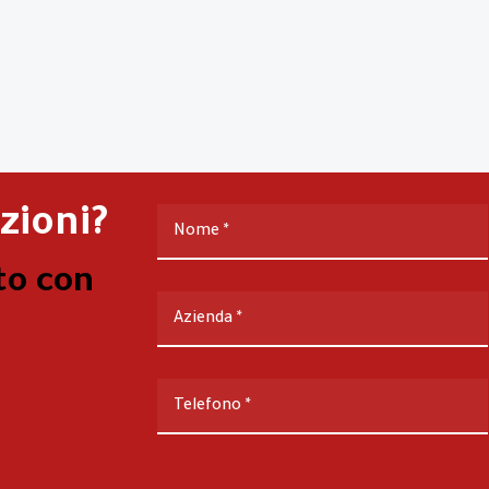
zioni?
Nome
*
to con
Azienda
*
Telefono
*