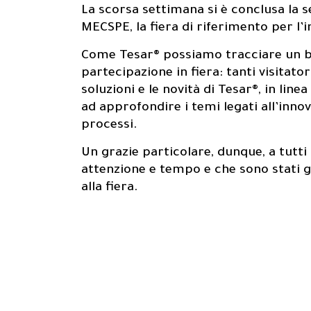
La scorsa settimana si è conclusa la s
MECSPE, la fiera di riferimento per l’
Come Tesar® possiamo tracciare un bi
partecipazione in fiera: tanti visitato
soluzioni e le novità di Tesar®, in linea
About us
0
1
ad approfondire i temi legati all’innov
processi.
Un grazie particolare, dunque, a tutti 
attenzione e tempo e che sono stati gr
alla fiera.
Prodotti
0
2
0
3